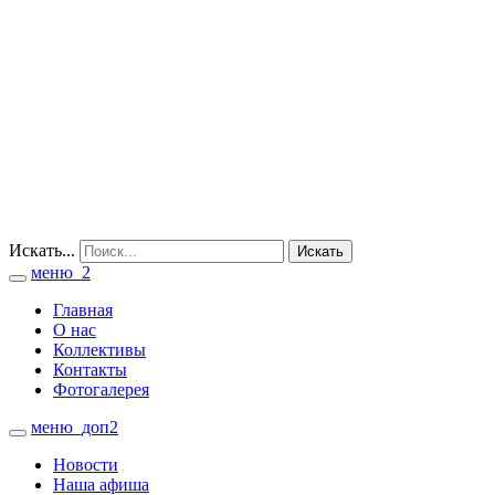
Искать...
Искать
меню_2
Toggle
navigation
Главная
О нас
Коллективы
Контакты
Фотогалерея
меню_доп2
Toggle
navigation
Новости
Наша афиша