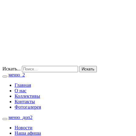
Искать...
Искать
меню_2
Toggle
navigation
Главная
О нас
Коллективы
Контакты
Фотогалерея
меню_доп2
Toggle
navigation
Новости
Наша афиша