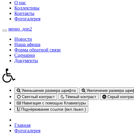
О нас
Коллективы
Контакты
Фотогалерея
меню_доп2
Toggle
navigation
Новости
Наша афиша
Форма обратной связи
Сценарии
Документы
Уменьшение размера шрифта
Увеличение размера шри
Светлый контраст
Тёмный контраст
Серый контрас
Навигация с помощью Клавиатуры
Подчёркивание ссылок (вкл./выкл.)
Главная
Фотогалерея