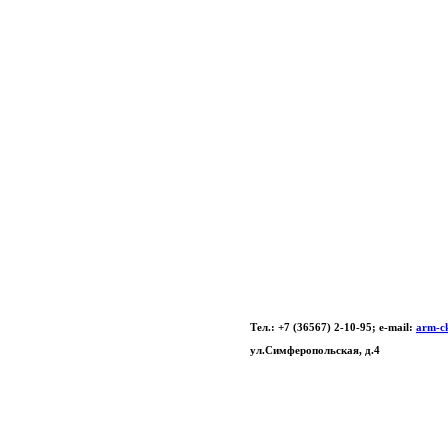
Муниципальное бюджет
Армянска Республики 
Тел.: +7 (36567) 2-10-95; e-mail:
arm-c
ул.Симферопольская, д.4