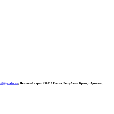
ное учреждение
«Центр культуры и досуга» города
Крым
kid@yandex.ru
; Почтовый адрес: 296012 Россия, Республика Крым, г.Армянск,