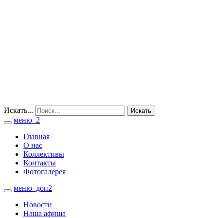
Искать...
Искать
меню_2
Toggle
navigation
Главная
О нас
Коллективы
Контакты
Фотогалерея
меню_доп2
Toggle
navigation
Новости
Наша афиша