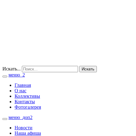
Искать...
Искать
меню_2
Toggle
navigation
Главная
О нас
Коллективы
Контакты
Фотогалерея
меню_доп2
Toggle
navigation
Новости
Наша афиша