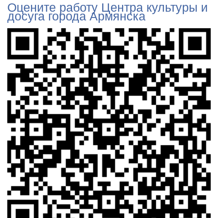
Оцените работу Центра культуры и
досуга города Армянска